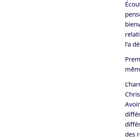
Écou
pens
bien
relat
l’a d
Premi
même 
L’har
Chris
Avoi
diffé
diffé
des r