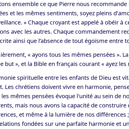
tons ensemble ce que Pierre nous recommande : 
ées et les mêmes sentiments, soyez pleins d'amo
veillance. » Chaque croyant est appelé à obéir 
ions avec les autres. Chaque commandement requi
écrite ainsi que l’absence de tout égoïsme entre t
èrement, « ayons tous les mêmes pensées ». La B
but », et la Bible en français courant « ayez le
monie spirituelle entre les enfants de Dieu est vi
t. Les chrétiens doivent vivre en harmonie, pen
r les mêmes pensées évoque l'unité au sein de n
rents, mais nous avons la capacité de construire
rences, et même à la lumière de nos différences
elations fondées sur une parfaite harmonie et un