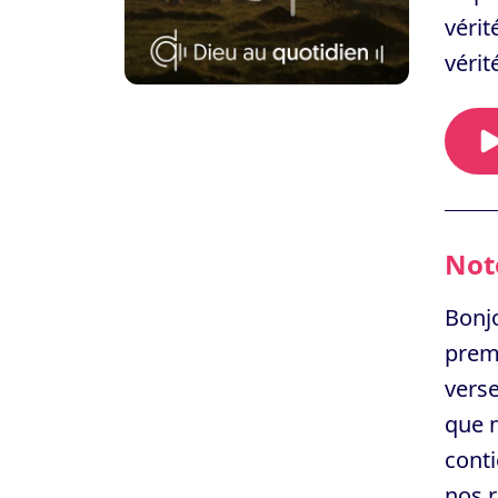
vérit
vérit
Note
Bonjo
premi
verse
que n
conti
nos r