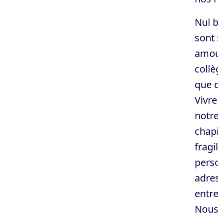
Nul b
sont 
amour
collè
que d
Vivre
notre
chapi
fragi
perso
adres
entre
Nous 