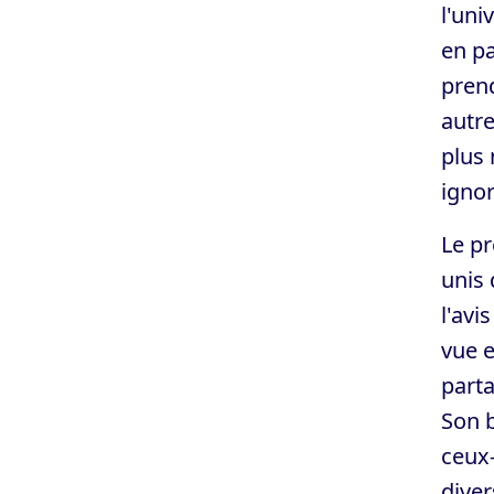
l'uni
en pa
prend
autre
plus 
ignor
Le pr
unis 
l'avi
vue e
part
Son b
ceux-
diver