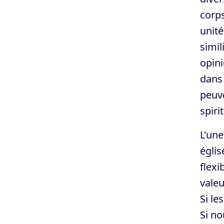
corps
unité
simil
opini
dans 
peuve
spirit
L'une
églis
flexi
valeu
Si le
Si no