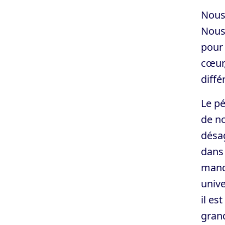
Nous 
Nous 
pour 
cœur,
diffé
Le pé
de no
désag
dans 
manqu
unive
il es
grand