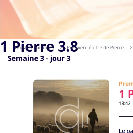
1 Pierre 3.8
Tous les épisodes
Première épître de Pierre
Semaine 3 - jour 3
Prem
1 
18:42
Le pa