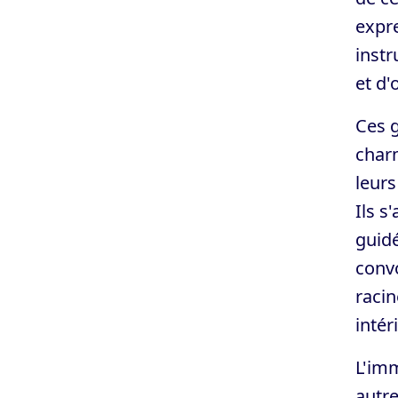
expre
instr
et d'
Ces g
charn
leurs
Ils s
guidé
conv
racin
intér
L'imm
autre