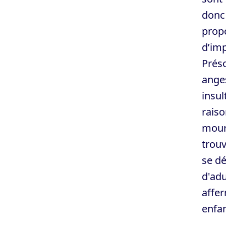
donc 
propo
d’imp
Préso
anges
insul
raiso
mourr
trouv
se dé
d'adu
affer
enfan