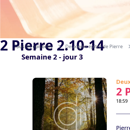
2 Pierre 2.10-14
Tous les épisodes
Deuxième épître de Pierre
Semaine 2 - jour 3
Deux
2 
18:59
Pierr