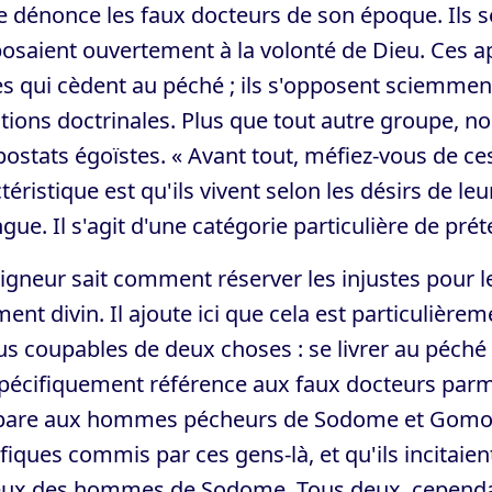
e dénonce les faux docteurs de son époque. Ils se 
osaient ouvertement à la volonté de Dieu. Ces 
es qui cèdent au péché ; ils s'opposent sciemment
tions doctrinales. Plus que tout autre groupe, n
postats égoïstes. « Avant tout, méfiez-vous de ces
téristique est qu'ils vivent selon les désirs de le
ngue. Il s'agit d'une catégorie particulière de pr
igneur sait comment réserver les injustes pour l
ent divin. Il ajoute ici que cela est particulière
s coupables de deux choses : se livrer au péché s
spécifiquement référence aux faux docteurs parmi l
are aux hommes pécheurs de Sodome et Gomorr
fiques commis par ces gens-là, et qu'ils incitaie
eux des hommes de Sodome. Tous deux, cependan