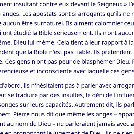
ent insultant contre eux devant le Seigneur. » L’
es anges. Les apostats sont si arrogants qu'ils ne 
e aucun être surnaturel. Ils aiment calomnier ceu
i ont étudié la Bible sérieusement. Ils n’ont aucu
me, Dieu lui-même. Cela tient à leur rapport à la 
dent que la Bible n'est pas fiable. Ils prétendent
e. Ces gens n'ont pas peur de blasphémer Dieu.
érencieuse et inconsciente avec laquelle ces ge
d'abord, ils n'hésitaient pas à parler avec arrog
it se traduire par des insultes, le déni de l'influe
nges sur leurs capacités. Autrement dit, ils par
spect. Pierre nous dit que même les anges – ap
nt au nom de Dieu – ne parleraient jamais avec 
en prononçant le jugement de Dieu, ils ne s'en