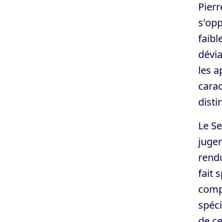
Pierr
s'opp
faibl
dévia
les a
carac
disti
Le Se
jugem
rendu
fait 
comp
spéci
de c