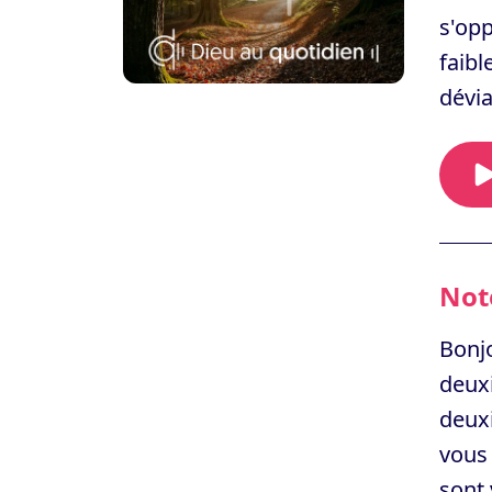
s'opp
faibl
dévia
Note
Bonjo
deuxi
deuxi
vous 
sont 