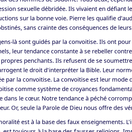
ssion sexuelle débridée. Ils vivaient en défian
uctions sur la bonne voie. Pierre les qualifie d'a
obstinés, sans crainte des conséquences de leurs
ens-là sont guidés par la convoitise. Ils ont pour
els, leur tendance constante à se rebeller contr
 propres penchants. Ils refusent de se soumettre à
'arrogent le droit d'interpréter la Bible. Leur norm
e par la convoitise. La convoitise est leur mode d
oitise comme système de croyances fondamental
e dans le cœur. Notre tendance à péché corromp
ieur. Or, seule la Parole de Dieu nous offre des vé
oralité est à la base des faux enseignements. L
, est toujours à la base des fausses religions. I