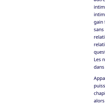
intim
intim
gain 
sans 
relat
relat
quest
Les n
dans 
Appa
puiss
chapi
alors