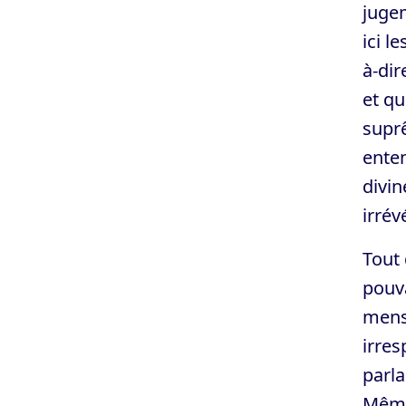
jugem
ici l
à-dir
et qu
suprê
enten
divin
irrév
Tout 
pouva
menso
irre
parla
Même 