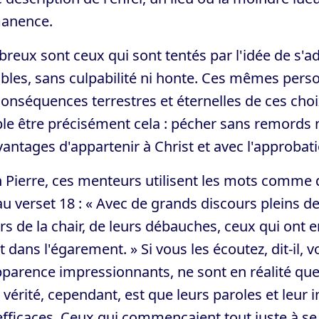
anence.
eux sont ceux qui sont tentés par l'idée de s'a
ibles, sans culpabilité ni honte. Ces mêmes per
onséquences terrestres et éternelles de ces ch
le être précisément cela : pécher sans remords 
vantages d'appartenir à Christ et avec l'approbati
 Pierre, ces menteurs utilisent les mots comme 
au verset 18 : « Avec de grands discours pleins de
irs de la chair, de leurs débauches, ceux qui on
t dans l'égarement. » Si vous les écoutez, dit-il,
parence impressionnants, ne sont en réalité que 
e vérité, cependant, est que leurs paroles et leur 
efficaces. Ceux qui commençaient tout juste à 