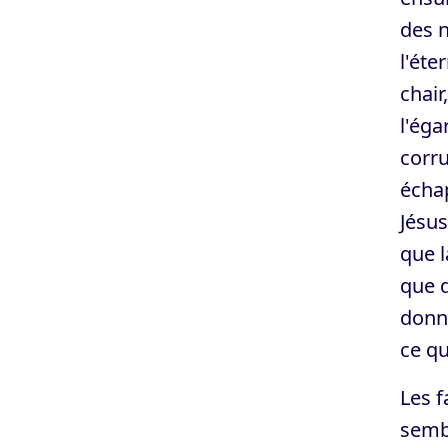
des n
l'éte
chair
l'éga
corru
écha
Jésus
que l
que d
donné
ce qu
Les f
sembl