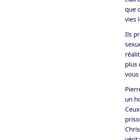
que c
vies 
Ils p
sexue
réali
plus 
vous 
Pierr
un ho
Ceux 
priso
Chris
vérit