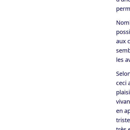
perm
Nombr
poss
aux c
semb
les a
Selon
ceci 
plais
vivan
en ap
trist
très 