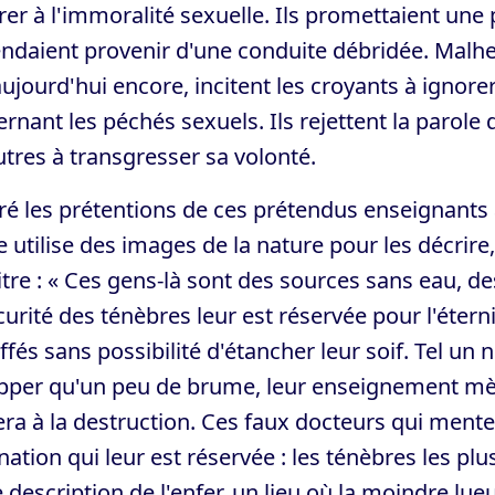
vrer à l'immoralité sexuelle. Ils promettaient une 
endaient provenir d'une conduite débridée. Mal
aujourd'hui encore, incitent les croyants à ignore
rnant les péchés sexuels. Ils rejettent la parole
utres à transgresser sa volonté.
é les prétentions de ces prétendus enseignants
e utilise des images de la nature pour les décrire,
tre : « Ces gens-là sont des sources sans eau, d
curité des ténèbres leur est réservée pour l'éternit
ffés sans possibilité d'étancher leur soif. Tel u
per qu'un peu de brume, leur enseignement mène
a à la destruction. Ces faux docteurs qui menten
nation qui leur est réservée : les ténèbres les pl
 description de l'enfer, un lieu où la moindre lue