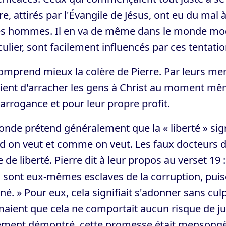
re, attirés par l'Évangile de Jésus, ont eu du ma
es hommes. Il en va de même dans le monde mod
culier, sont facilement influencés par ces tentatio
omprend mieux la colère de Pierre. Par leurs me
ient d'arracher les gens à Christ au moment même
arrogance et pour leur propre profit.
nde prétend généralement que la « liberté » signi
 on veut et comme on veut. Les faux docteurs de
 de liberté. Pierre dit à leur propos au verset 19 :
s sont eux-mêmes esclaves de la corruption, puis
é. » Pour eux, cela signifiait s'adonner sans culp
maient que cela ne comportait aucun risque de j
rement démontré, cette promesse était mensongè