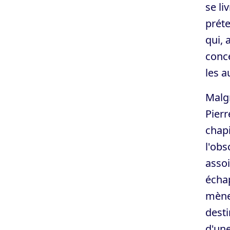
se li
prét
qui, 
conce
les a
Malgr
Pierr
chapi
l'obs
assoi
échap
mèner
desti
d'une