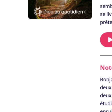
sembl
se li
préte
Note
Bonjo
deuxi
deux.
étudi
ensui