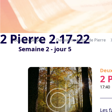
2 Pierre 2.17-22
Tous les épisodes
Deuxième épître de Pierre
Semaine 2 - jour 5
Deux
2 
17:40
Les f