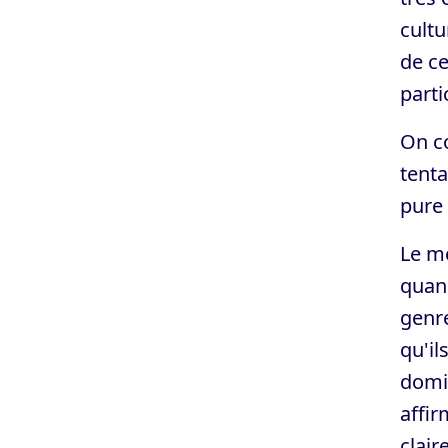
cultu
de c
parti
On c
tenta
pure 
Le mo
quand
genre
qu'il
domin
affir
clai