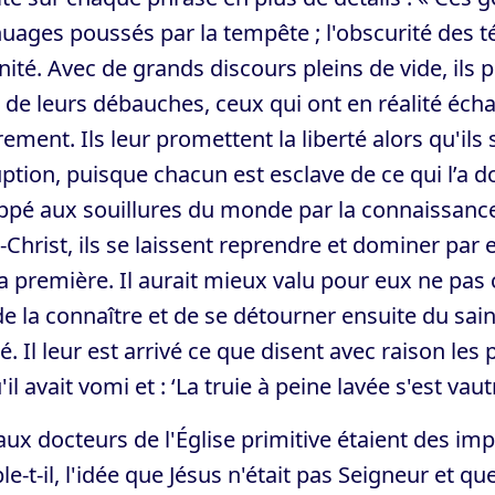
uages poussés par la tempête ; l'obscurité des t
rnité. Avec de grands discours pleins de vide, ils 
, de leurs débauches, ceux qui ont en réalité é
rement. Ils leur promettent la liberté alors qu'i
ption, puisque chacun est esclave de ce qui l’a do
ppé aux souillures du monde par la connaissance
-Christ, ils se laissent reprendre et dominer par e
a première. Il aurait mieux valu pour eux ne pas c
e la connaître et de se détourner ensuite du sa
. Il leur est arrivé ce que disent avec raison les
'il avait vomi et : ‘La truie à peine lavée s'est vau
aux docteurs de l'Église primitive étaient des im
e-t-il, l'idée que Jésus n'était pas Seigneur et qu