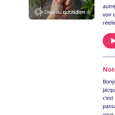
autre
voir 
réell
Note
Bonjo
Jacqu
c’est
passa
vous 