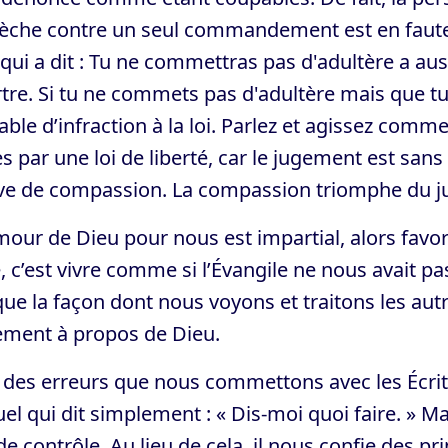
èche contre un seul commandement est en faute v
 qui a dit : Tu ne commettras pas d'adultère a au
tre. Si tu ne commets pas d'adultère mais que t
ble d’infraction à la loi. Parlez et agissez com
s par une loi de liberté, car le jugement est san
ve de compassion. La compassion triomphe du j
amour de Dieu pour nous est impartial, alors fav
, c’est vivre comme si l’Évangile ne nous avait 
que la façon dont nous voyons et traitons les au
ement à propos de Dieu.
 des erreurs que nous commettons avec les Écrit
l qui dit simplement : « Dis-moi quoi faire. » 
 de contrôle. Au lieu de cela, il nous confie des p