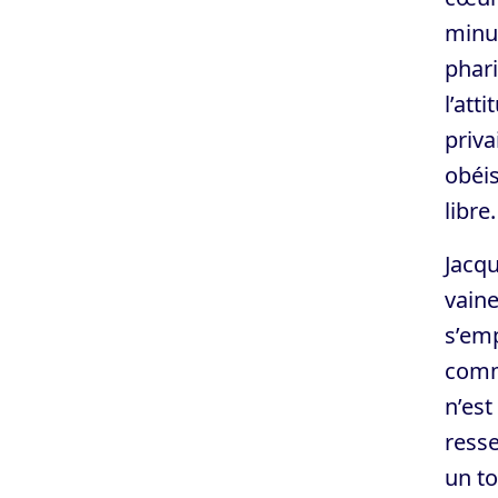
minut
phari
l’att
priva
obéis
libre
Jacqu
vaine
s’emp
comme
n’es
resse
un to