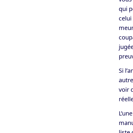
qui p
celui
meur
coupa
jugée
preu
Si l’
autre
voir 
réell
L’une
manue
liste