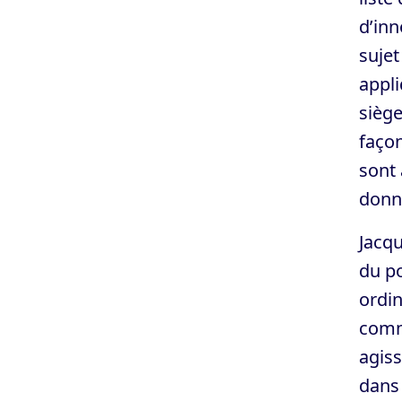
d’inn
sujet
appli
siège
façon
sont 
donne
Jacqu
du p
ordin
comme
agiss
dans 