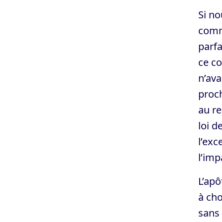
Si no
comma
parfa
ce co
n’ava
proch
au re
loi d
l’exc
l’impa
L’apô
à cho
sans 