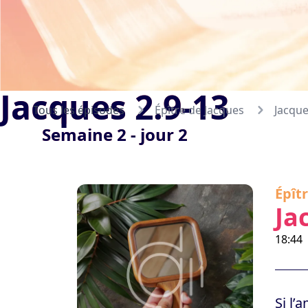
Jacques 2.9-13
Tous les épisodes
Épître de Jacques
Jacque
Semaine 2 - jour 2
Épît
Ja
18:44
Si l’