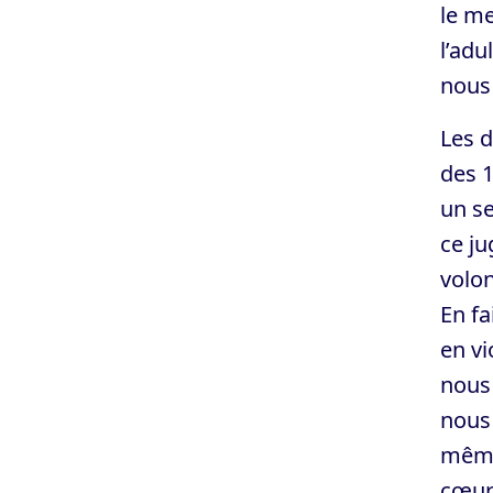
le me
l’adu
nous 
Les 
des 
un s
ce j
volon
En fa
en vi
nous 
nous
même 
cœur 