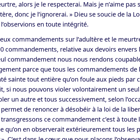
urtre, alors je le respecterai. Mais je n’aime 
ltère, donc je l’ignorerai. » Dieu se soucie de la Lo
l’observions en toute intégrité.
deux commandements sur l’adultère et le meurtre
10 commandements, relative aux devoirs envers l
eul commandement nous nous rendons coupables à 
ugement parce que tous les commandements de la 
té sainte tout entière qu’on foule aux pieds par cet
it, si nous pouvons violer volontairement un seul
oler un autre et tous successivement, selon l’occ
permet de renoncer à désobéir à la loi de la libert
 transgressons ce commandement c’est à toute la
qu’on en observerait extérieurement tous les p
». C’est dans le cœur que nous plaçons l’observat