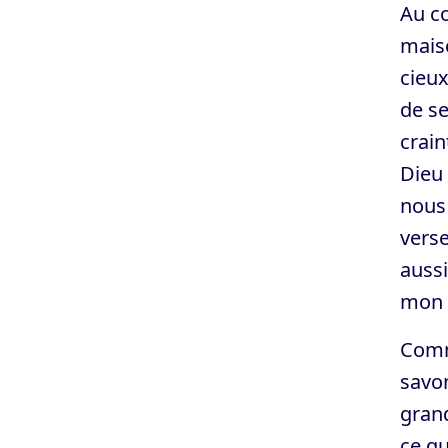
Au co
maiso
cieux
de se
crain
Dieu 
nous 
verse
aussi
mon 
Comm
savon
grand
ce qu