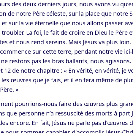
urs des deux derniers jours, nous avons vu qu’e
n de notre Père céleste, sur la place que notre
 et sur la vie éternelle que nous allons passer av
 troubler. La foi, le fait de croire en Dieu le Père 
tes et nous rend sereins. Mais Jésus va plus loin
commence sur cette terre, pendant notre vie ici-
ne restons pas les bras ballants, nous agissons.
t 12 de notre chapitre : « En vérité, en vérité, je v
 les œuvres que je fais, et il en fera même de plu
Père. »
ent pourrions-nous faire des œuvres plus grand
s que personne n’a ressuscité des morts à part J
es encore. En fait, Jésus ne parle pas d’œuvres d
e nous sommes capables d'accomplir. Jésus-Christ,