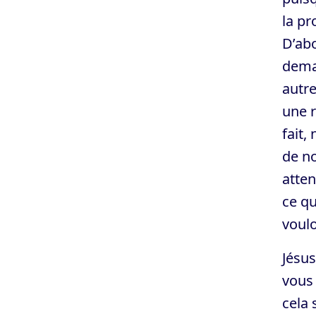
la pr
D’abo
deman
autre
une r
fait,
de n
atten
ce q
voul
Jésus
vous
cela 