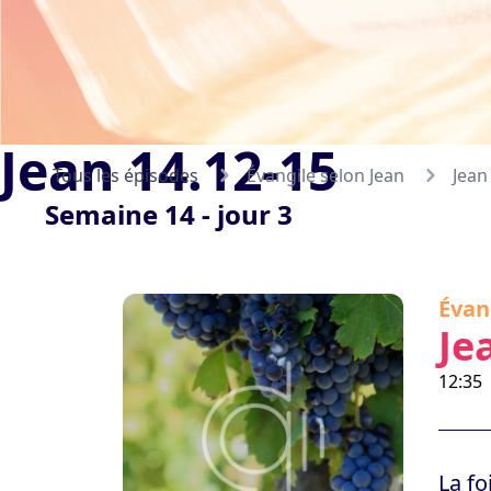
Jean 14.12-15
Tous les épisodes
Évangile selon Jean
Jean
Semaine 14 - jour 3
Évan
Je
12:35
La fo