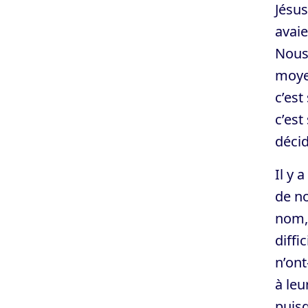
Jésus
avaie
Nous
moyen
c’est
c’est
décid
Il y 
de n
nom, 
diffi
n’ont
à leu
puisq