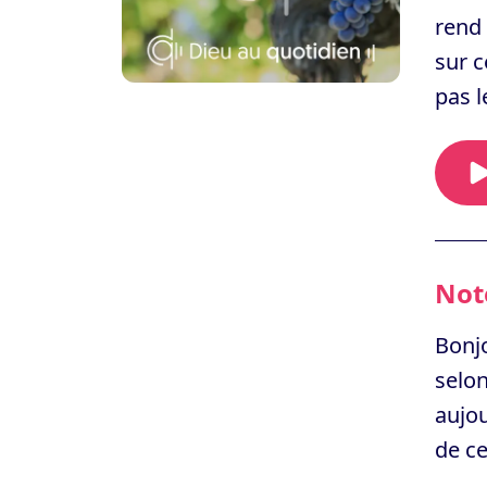
rend 
sur c
pas l
Note
Bonjo
selon
aujou
de ce