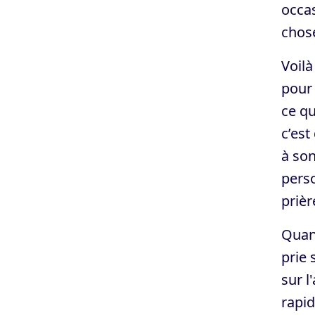
occas
chose
Voilà
pour 
ce qu
c’est
à son
perso
prièr
Quand
prie 
sur l
rapid