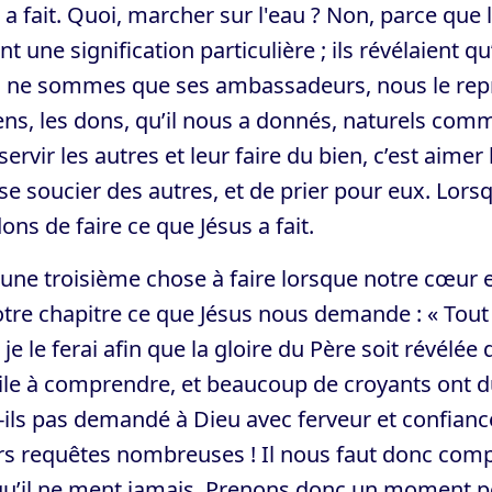
 a fait. Quoi, marcher sur l'eau ? Non, parce que
nt une signification particulière ; ils révélaient 
 ne sommes que ses ambassadeurs, nous le repr
s, les dons, qu’il nous a donnés, naturels comme 
 servir les autres et leur faire du bien, c’est aimer 
 se soucier des autres, et de prier pour eux. Lor
ons de faire ce que Jésus a fait.
a une troisième chose à faire lorsque notre cœur 
otre chapitre ce que Jésus nous demande : « To
je le ferai afin que la gloire du Père soit révélée
cile à comprendre, et beaucoup de croyants ont d
-ils pas demandé à Dieu avec ferveur et confianc
rs requêtes nombreuses ! Il nous faut donc compr
u’il ne ment jamais. Prenons donc un moment po