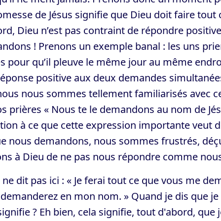
omesse de Jésus signifie que Dieu doit faire tou
rd, Dieu n’est pas contraint de répondre positiv
dons ! Prenons un exemple banal : les uns prient 
s pour qu’il pleuve le même jour au même endroi
éponse positive aux deux demandes simultanées. A
 nous nous sommes tellement familiarisés avec ce
os prières « Nous te le demandons au nom de Jés
tion à ce que cette expression importante veut d
ue nous demandons, nous sommes frustrés, déçu
ons à Dieu de ne pas nous répondre comme nous 
 ne dit pas ici : « Je ferai tout ce que vous me dema
 demanderez en mon nom. » Quand je dis que je p
signifie ? Eh bien, cela signifie, tout d'abord, que 