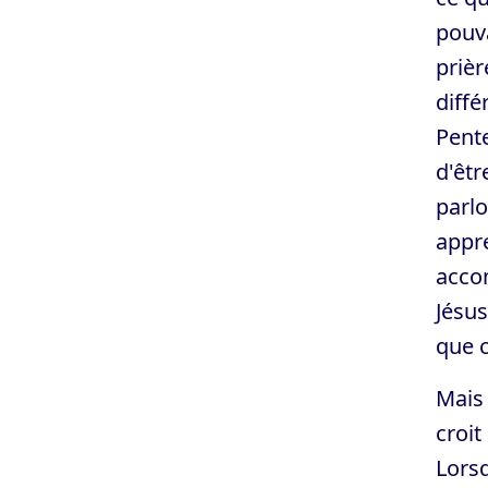
pouva
prièr
diffé
Pente
d'êt
parlo
appre
acco
Jésus
que c
Mais 
croit
Lorsq