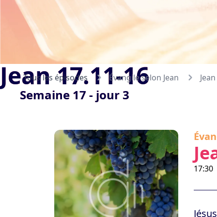
Jean 17.11-16
Tous les épisodes
Évangile selon Jean
Jean
Semaine 17 - jour 3
Évan
Je
17:30
Jésus