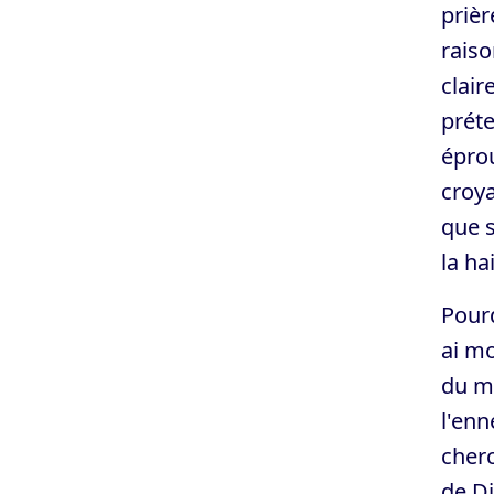
prièr
raiso
clair
préte
éprou
croya
que s
la ha
Pourq
ai mo
du mo
l'enn
cherc
de Di