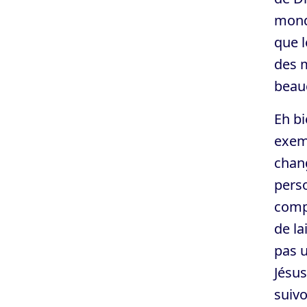
monde
que l
des m
beauc
Eh bi
exemp
chang
perso
compt
de la
pas u
Jésus
suivo