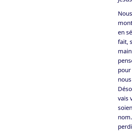
Nous
mont
en sé
fait,
maint
pensé
pour 
nous 
Désor
vais 
soien
nom. 
perdi