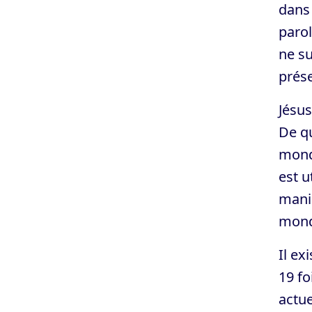
dans 
parol
ne su
prése
Jésus
De qu
monde
est u
maniè
monde
Il ex
19 fo
actue