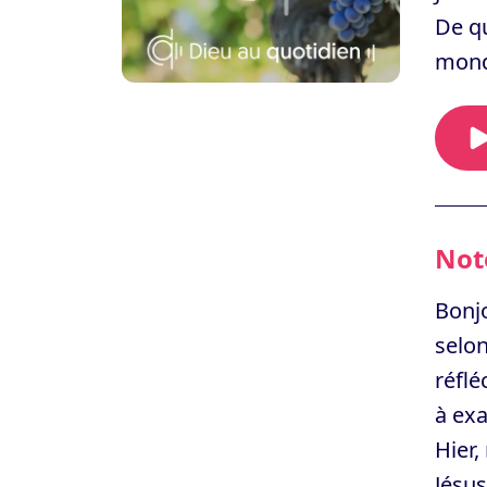
De qu
mond
Note
Bonjo
selon
réflé
à exa
Hier
Jésus