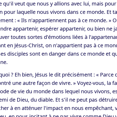
e qu'il veut que nous y allions avec lui, mais pour 
n pour laquelle nous vivons dans ce monde. Et tand
ement : « Ils n'appartiennent pas à ce monde. » O
ndre appartenir, espérer appartenir, ou bien ne j
ver toutes sortes d'émotions liées à l'apparten
nt en Jésus-Christ, on n'appartient pas à ce monde
es disciples sont en danger dans ce monde et que
ine.
uoi ? Eh bien, Jésus le dit précisément : « Parce q
ntré une autre façon de vivre. » Voyez-vous, la fa
de de vie du monde dans lequel nous vivons, est 
emi de Dieu, du diable. Et s'il ne peut pas détruir
her à en atténuer l'impact en nous empêchant, vo
eu, en nous incitant à ne pas vivre comme Dieu 