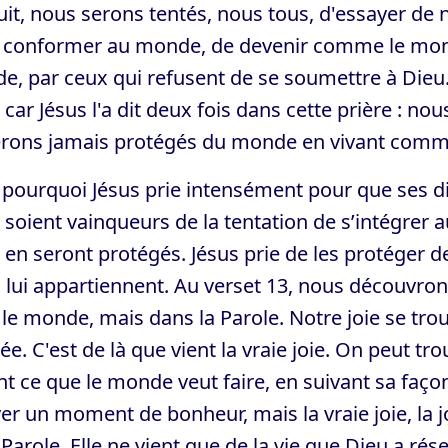
it, nous serons tentés, nous tous, d'essayer de
 conformer au monde, de devenir comme le mond
e, par ceux qui refusent de se soumettre à Dieu
, car Jésus l'a dit deux fois dans cette prière 
erons jamais protégés du monde en vivant comme
 pourquoi Jésus prie intensément pour que ses di
s soient vainqueurs de la tentation de s’intégrer
s en seront protégés. Jésus prie de les protéger d
s lui appartiennent. Au verset 13, nous découvron
le monde, mais dans la Parole. Notre joie se trou
e. C'est de là que vient la vraie joie. On peut
nt ce que le monde veut faire, en suivant sa façon
er un moment de bonheur, mais la vraie joie, la j
 Parole. Elle ne vient que de la vie que Dieu a rés