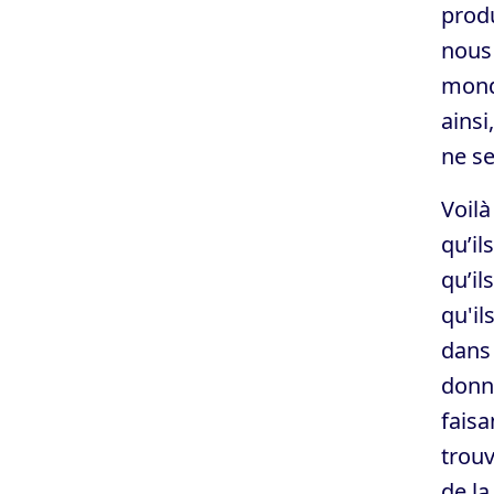
produ
nous
mond
ainsi
ne s
Voilà
qu’il
qu’il
qu'il
dans 
donné
faisa
trouv
de la