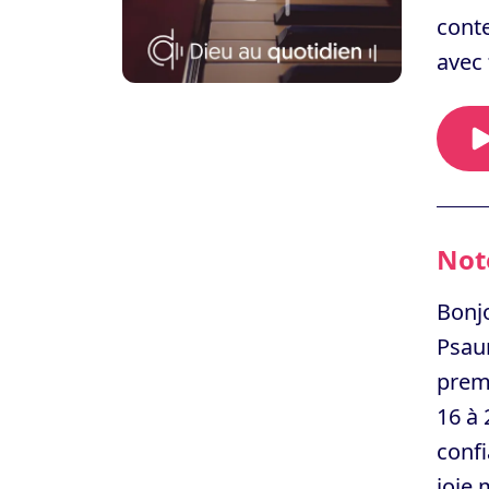
conte
avec 
Note
Bonjo
Psau
prem
16 à
conf
joie 