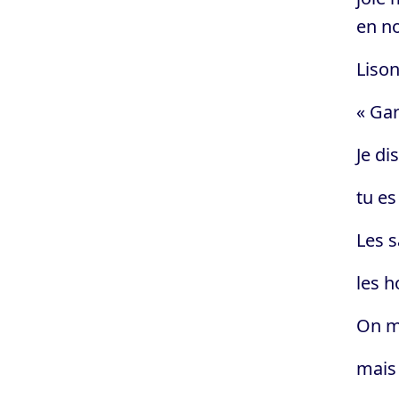
en no
Lison
« Gar
Je di
tu e
Les s
les h
On mu
mais 