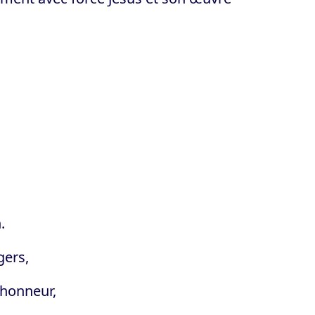
.
gers,
 honneur,