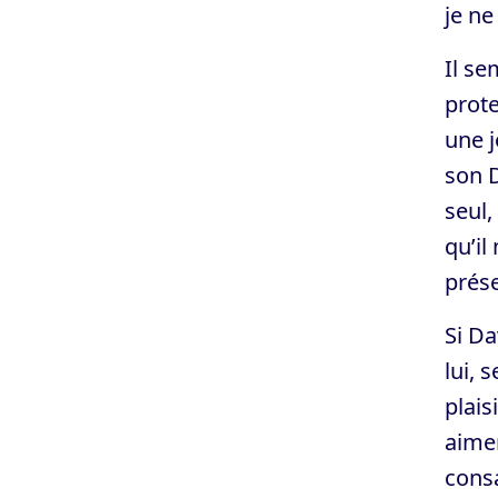
je ne
Il se
prote
une j
son D
seul,
qu’il
prése
Si Da
lui, 
plai
aimer
consa