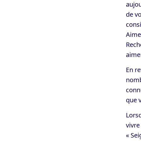
aujou
de vo
cons
Aimez
Reche
aimer
En r
nombr
connu
que v
Lorsq
vivre
« Sei