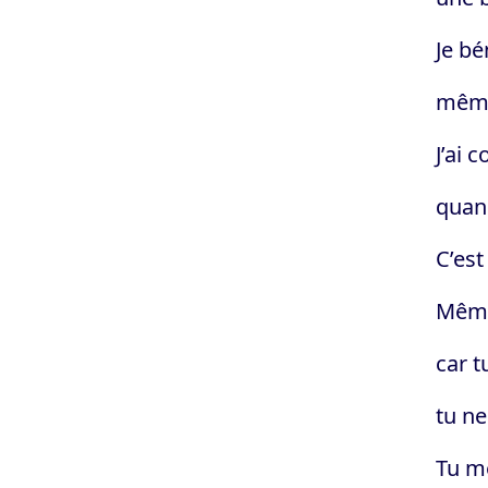
Je bé
même
J’ai 
quand
C’est
Même
car 
tu n
Tu me