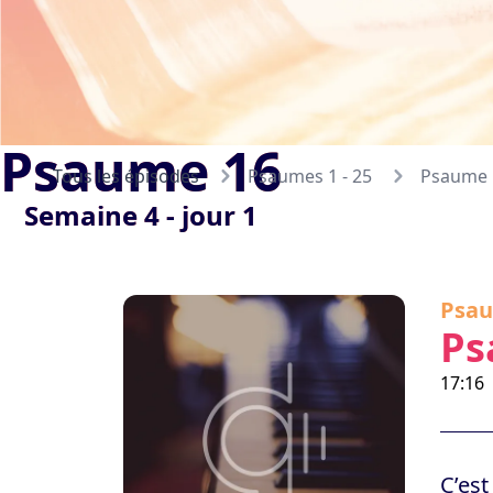
Psaume 16
Tous les épisodes
Psaumes 1 - 25
Psaume 
Semaine 4 - jour 1
Psau
Ps
17:16
C’est