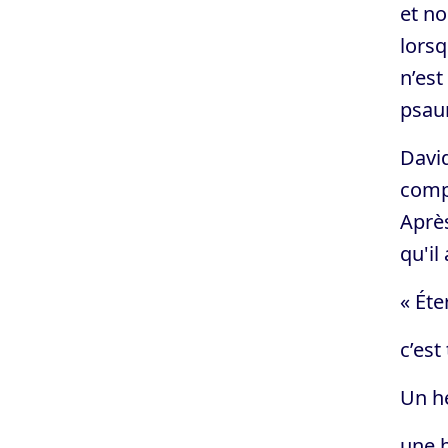
et no
lorsq
n’est
psau
David
compo
Après
qu'il
« Éte
c’est
Un hé
une b