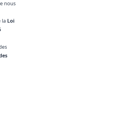
ue nous
 la
Loi
5
 des
des