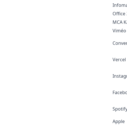
Infom
Office
MCA K
Viméo
Conver
Vercel
Insta
Faceb
Spotif
Apple