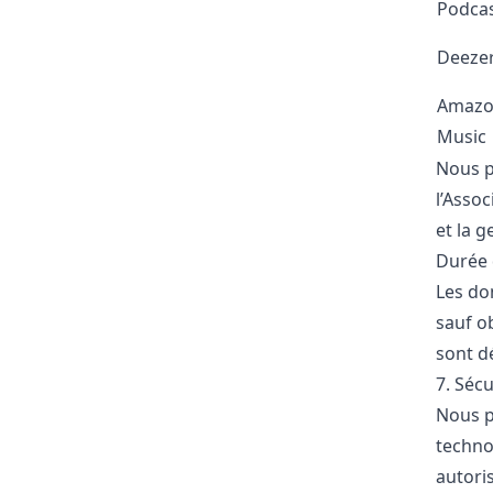
Podca
Deeze
Amaz
Music
Nous p
l’Assoc
et la g
Durée 
Les do
sauf o
sont d
7. Séc
Nous p
techno
autoris