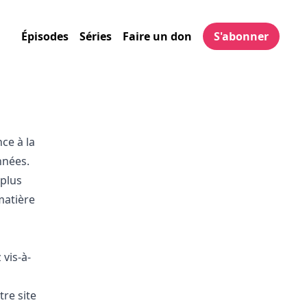
Épisodes
Séries
Faire un don
S'abonner
ce à la
nnées.
 plus
matière
vis-à-
tre site