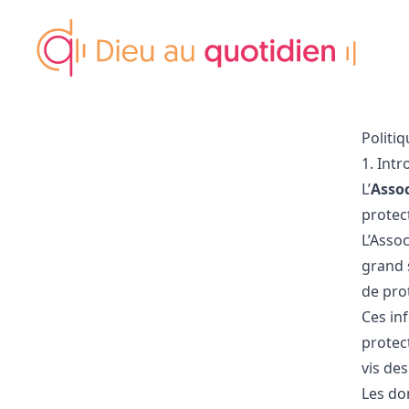
Politi
1. Int
L’
Assoc
protect
L’Assoc
grand s
de pro
Ces in
protec
vis des
Les don