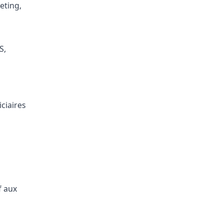
eting,
S,
ciaires
f aux