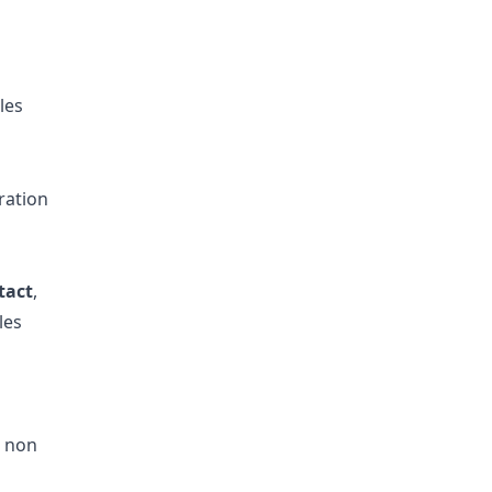
les
ration
tact
,
les
s non