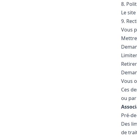
8. Poli
Le site
9. Rec
Vous p
Mettre
Demand
Limite
Retire
Demand
Vous o
Ces de
ou par 
Associ
Pré-de
Des li
de trai