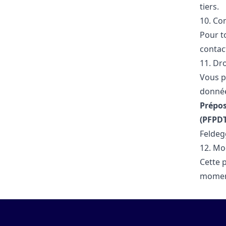
tiers.
10. Co
Pour t
contac
11. Dr
Vous p
donnée
Prépos
(PFPDT
Feldeg
12. Mo
Cette 
moment