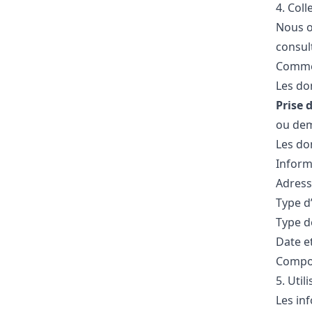
4. Col
Nous o
consul
Comme
Les do
Prise 
ou dem
Les do
Informa
Adress
Type d
Type d
Date e
Compor
5. Uti
Les in