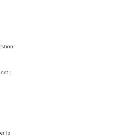
estion
.net
:
er le