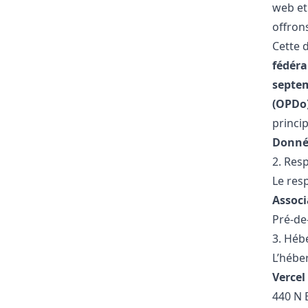
web et 
offrons
Cette 
fédéra
septe
(OPDo)
princi
Donnée
2. Res
Le res
Associ
Pré-de
3. Héb
L’héber
Vercel 
440 N 