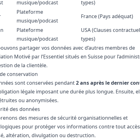
st
musique/podcast
types)
Plateforme
r
France (Pays adéquat)
musique/podcast
on
Plateforme
USA (Clauses contractuel
musique/podcast
types)
ouvons partager vos données avec d’autres membres de
iation Motivé par l’Essentiel situés en Suisse pour l’administ
estion de la clientèle.
de conservation
nnées sont conservées pendant
2 ans après le dernier con
bligation légale imposant une durée plus longue. Ensuite, el
étruites ou anonymisées.
urité des données
renons des mesures de sécurité organisationnelles et
logiques pour protéger vos informations contre tout accè
é, altération, divulgation ou destruction.