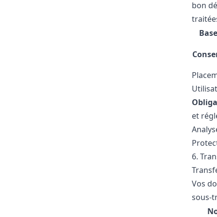
bon dé
traitée
Base
Conse
Placem
Utilisa
Obliga
et rég
Analys
Protect
6. Tra
Transf
Vos do
sous-tr
N