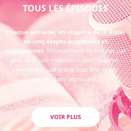
TOUS LES ÉPISODES
Chaque semaine, un chapitre de la Bible,
en cinq étapes accessibles et
engageantes.
En seulement 10 minutes par
jour, vivez une méditation enrichissante,
conclue par une prière pour ancrer ces
vérités dans votre cœur.
VOIR PLUS