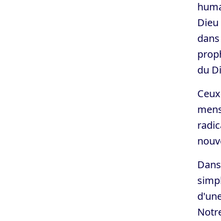
humai
Dieu
dans 
proph
du Di
Ceux 
menso
radic
nouv
Dans 
simpl
d'une
Notr