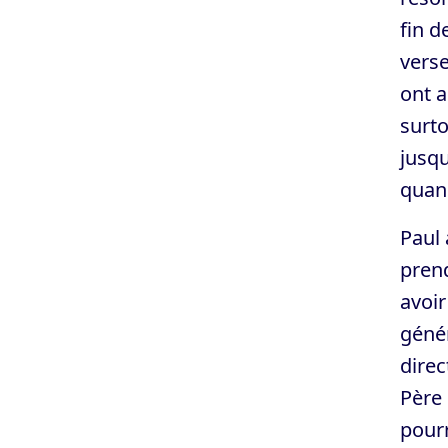
fin d
verse
ont a
surto
jusqu
quand
Paul 
prend
avoir
génér
direc
Père 
pourr