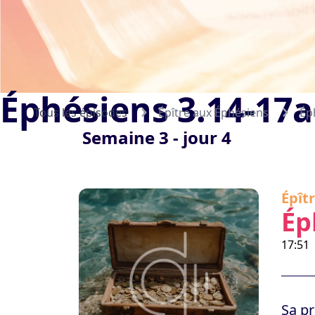
Éphésiens 3.14-17a
Tous les épisodes
Épître aux Éphésiens
Ép
Semaine 3 - jour 4
Épît
Ép
17:51
Sa pr