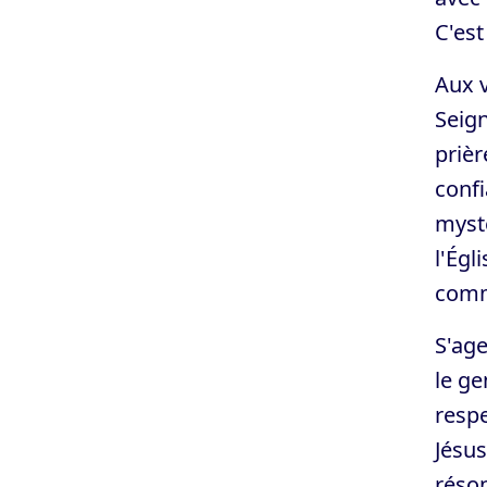
C'est
Aux v
Seign
prièr
confi
mystè
l'Égl
comm
S'age
le ge
respe
Jésus
réson