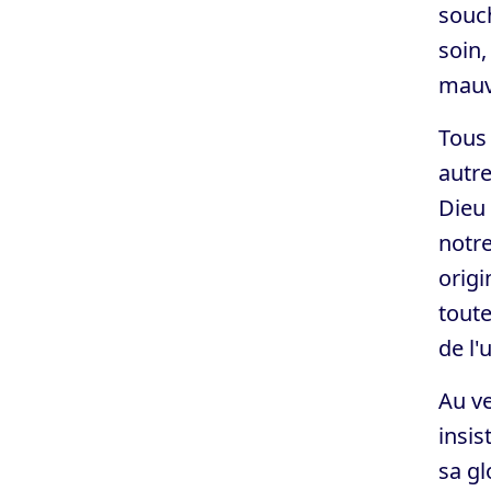
souch
soin,
mauv
Tous 
autre
Dieu 
notre
origi
toute
de l'
Au ve
insis
sa gl