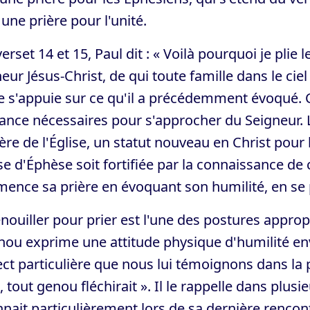
 une prière pour l'unité.
erset 14 et 15, Paul dit : « Voilà pourquoi je plie
eur Jésus-Christ, de qui toute famille dans le ciel
e s'appuie sur ce qu'il a précédemment évoqué. Cel
ance nécessaires pour s'approcher du Seigneur. La
re de l'Église, un statut nouveau en Christ pour 
ise d'Éphèse soit fortifiée par la connaissance de 
ence sa prière en évoquant son humilité, en se 
nouiller pour prier est l'une des postures approp
nou exprime une attitude physique d'humilité en
ct particulière que nous lui témoignons dans la 
, tout genou fléchirait ». Il le rappelle dans plusi
nait particulièrement lors de sa dernière rencont