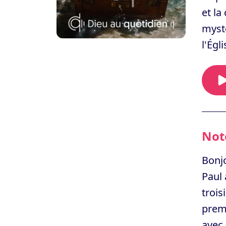
et la
mystè
l'Égl
Note
Bonjo
Paul 
trois
premi
avec 