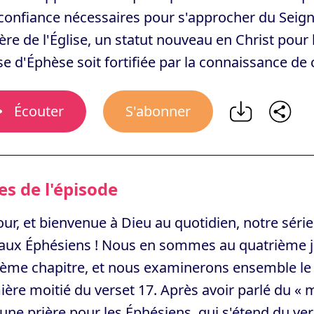
 confiance nécessaires pour s'approcher du Seigneu
re de l'Église, un statut nouveau en Christ pour 
ise d'Éphèse soit fortifiée par la connaissance de
Écouter
S'abonner
s de l'épisode
ur, et bienvenue à Dieu au quotidien, notre série 
aux Éphésiens ! Nous en sommes au quatrième jou
ième chapitre, et nous examinerons ensemble le 
ère moitié du verset 17. Après avoir parlé du « 
une prière pour les Éphésiens, qui s'étend du vers