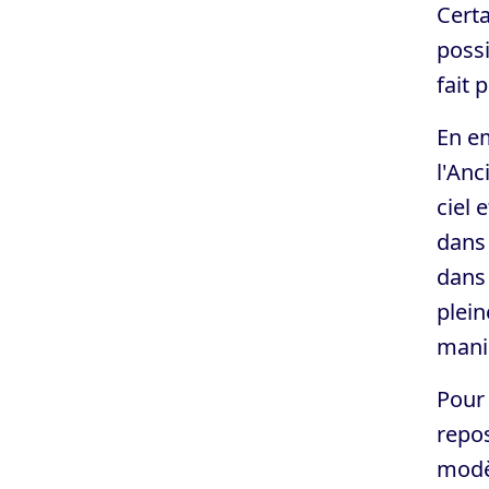
Certa
possi
fait
En em
l'Anc
ciel 
dans 
dans 
plein
maniè
Pour 
repos
modèl