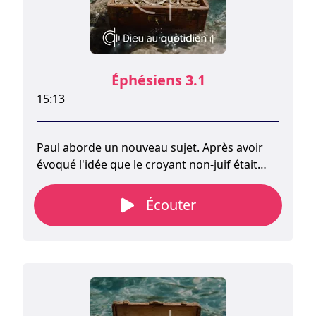
Éphésiens 3.1
15:13
Paul aborde un nouveau sujet. Après avoir
évoqué l'idée que le croyant non-juif était
désormais un « homme nouveau » (ce qui
s'applique également au croyant juif), il
Écouter
explique comment Dieu lui a révélé de
manière unique l'idée de l'Église.