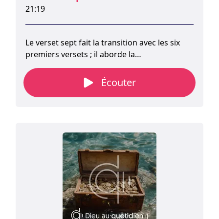
21:19
Le verset sept fait la transition avec les six
premiers versets ; il aborde la
communication du mystère qui commence
au verset huit. Paul ne s'est pas
Écouter
autoproclamé serviteur ; Dieu l'a fait
serviteur de l'Évangile. L'idée de l'Église ne
provient pas de l'ingéniosité de Paul, mais de
la volonté de Dieu.