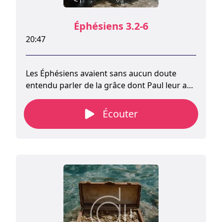
Éphésiens 3.2-6
20:47
Les Éphésiens avaient sans aucun doute
entendu parler de la grâce dont Paul leur a
fait part. Faire part au monde que la grâce de
Dieu a été accordée aux non-Juifs, est la
Écouter
responsabilité que Dieu a confiée à Paul, qui
a choisi de ne pas revenir sur sa conversion
au christianisme ni sur son appel au
ministère. Il présuppose plutôt que les
chrétiens d'Éphèse connaissent déjà son
témoignage. Il avait exercé son ministère
auprès de cette assemblée pendant trois
ans. Ils connaissaient bien son histoire.