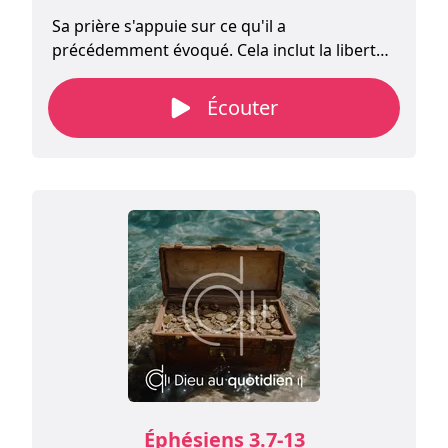
Sa prière s'appuie sur ce qu'il a
précédemment évoqué. Cela inclut la liberté,
l'assurance et la confiance nécessaires pour
s'approcher du Seigneur. La raison de sa
Écouter
prière, c'est le mystère de l'Église, un statut
nouveau en Christ pour le croyant. Paul prie
alors pour que l'Église d'Éphèse soit fortifiée
par la connaissance de ce nouveau statut en
Christ.
Éphésiens 3.7-13