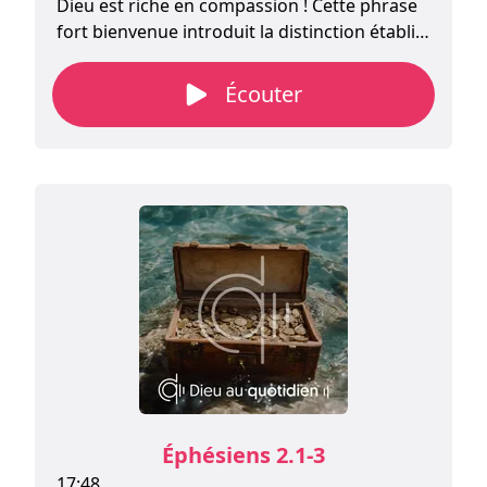
Dieu est riche en compassion ! Cette phrase
fort bienvenue introduit la distinction établie
par Paul entre la vie des incroyants, y
compris les chrétiens avant leur conversion,
Écouter
et celle des croyants nés de nouveau en
Christ. La différence entre ces deux groupes
réside en Dieu, et non en nous.
Éphésiens 2.1-3
17:48