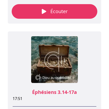
Paul prie pour qu’ils soient assurés de leur
confiance en l'amour.
Écouter
Éphésiens 3.14-17a
17:51