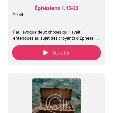
Éphésiens 1.15-23
20:44
Paul évoque deux choses qu'il avait
entendues au sujet des croyants d'Éphèse. Il
avait déjà vécu parmi eux pendant trois ans
et connaissait leur foi. Le fait qu'il ait
Écouter
également « entendu parler » de leur foi fait
probablement référence aux dires d'autres
personnes à leur sujet. Il s'agit
vraisemblablement de ceux qui lui avaient
rendu visite à Rome.