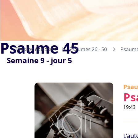
Psaume 45
Tous les épisodes
Psaumes 26 - 50
Psaume
Semaine 9 - jour 5
Psau
Ps
19:43
L'aut