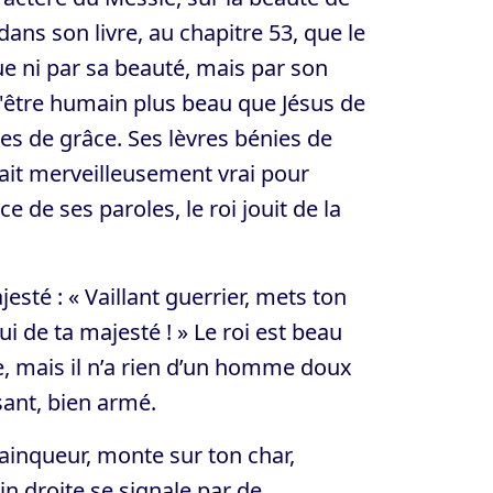
dans son livre, au chapitre 53, que le
e ni par sa beauté, mais par son
 d'être humain plus beau que Jésus de
nes de grâce. Ses lèvres bénies de
tait merveilleusement vrai pour
e de ses paroles, le roi jouit de la
sté : « Vaillant guerrier, mets ton
i de ta majesté ! » Le roi est beau
e, mais il n’a rien d’un homme doux
ant, bien armé.
vainqueur, monte sur ton char,
ain droite se signale par de