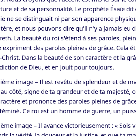
ture et de sa personnalité. Le prophète Ésaïe dit 
e ne se distinguait ni par son apparence physiqu
tère, et nous pouvons dire qu'il n'y a jamais eu
eth. La beauté du roi s'étend à ses paroles, plei
 expriment des paroles pleines de grâce. Cela é
-Christ. Dans la beauté de son caractère et la grâc
iction de Dieu, et en jouit pour toujours.
ème image – Il est revêtu de splendeur et de maje
au côté, signe de ta grandeur et de ta majesté, ou
ractère et prononce des paroles pleines de grâc
féminé. Ce roi est un homme de guerre, un puiss
ième image – Il avance victorieusement : « Sois 
ds la vérité, la douceur et la justice, et que ta m