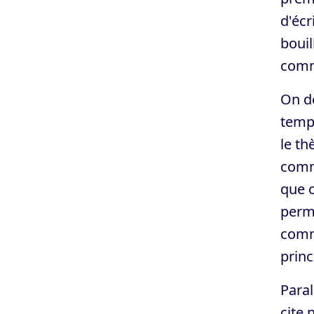
d'écr
bouil
comme
On dé
temps
le th
comme
que c
perme
comm
princ
Paral
cite 