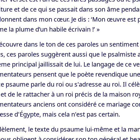
iture et de ce qui se passait dans son âme pendant 
lonnent dans mon cœur. Je dis : ‘Mon œuvre est p
 la plume d’un habile écrivain !’ »
couvre dans le ton de ces paroles un sentiment 
, ces paroles suggèrent aussi que le psalmiste a
ème principal jaillissait de lui. Le langage de ce v
ntateurs pensent que le poète revendique une in
e psaume parle du roi ou s'adresse au roi. Il cél
t de le rattacher à un roi précis de la maison 
entateurs anciens ont considéré ce mariage co
esse d'Égypte, mais cela n'est pas certain.
lèlement, le texte du psaume lui-même et la ma
nous obligent à considérer son ton général et 