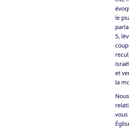
évoqu
le ps
parla
5, lè
coupl
recul
israé
et ve
la mo
Nous 
relat
vous 
Églis