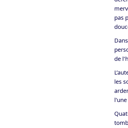
merve
pas p
douce
Dans 
perso
de l'
L’aut
les s
arden
l'une
Quatr
tombe