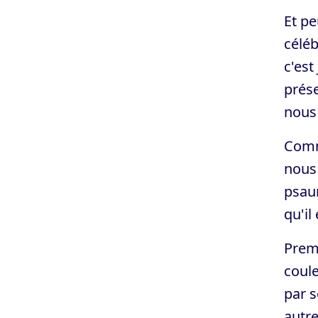
Et pe
céléb
c'est
prés
nous
Comm
nous 
psaum
qu'il
Premi
coule
par s
autre