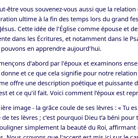
ut-être vous souvenez-vous aussi que la relation 
ration ultime à la fin des temps lors du grand fe
 Jésus. Cette idée de l'Église comme épouse et 
ente dans les Écritures, et notamment dans le 
 pouvons en apprendre aujourd'hui.
ençons d'abord par l'époux et examinons ense
donne et ce que cela signifie pour notre relatio
e offre une description poétique et puissante du 
 est et ce qu'il fait. Voici comment l’époux est r
ère image - la grâce coule de ses lèvres : « Tu 
 de tes lèvres ; c’est pourquoi Dieu t’a béni po
ouligner simplement la beauté du Roi, affirmant q
s. Nous croyons que l'accent est mis ici sur le c