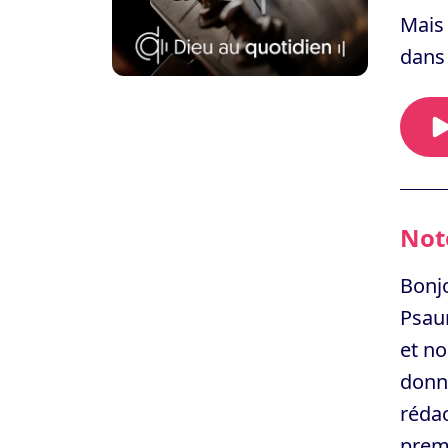
Mais 
dans 
Note
Bonjo
Psaum
et no
donné
rédac
premi