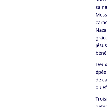
sa na
Messi
carac
Nazar
grâce
Jésus
bénéd
Deuxi
épée 
de ca
ou ef
Trois
défen